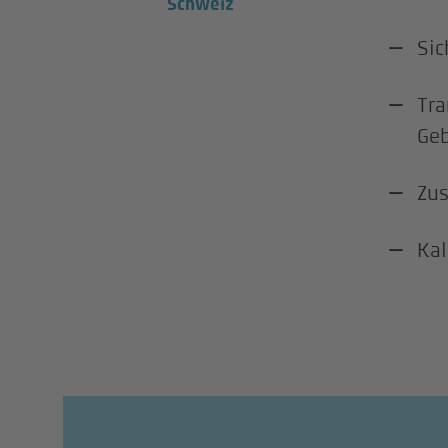
Schweiz
Sic
Tra
Geb
Zus
Kal