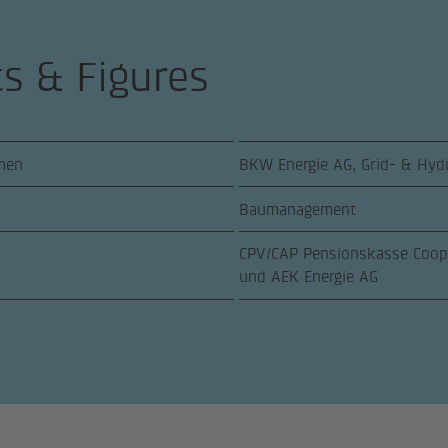
ts & Figures
men
BKW Energie AG, Grid- & Hyd
Baumanagement
CPV/CAP Pensionskasse Coo
und AEK Energie AG