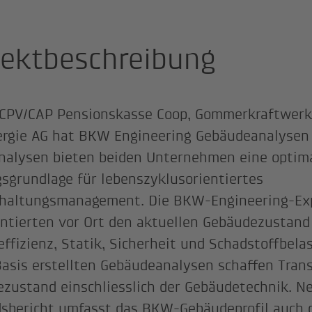
jektbeschreibung
 CPV/CAP Pensionskasse Coop, Gommerkraftwerke
rgie AG hat BKW Engineering Gebäudeanalysen 
nalysen bieten beiden Unternehmen eine optim
sgrundlage für lebenszyklusorientiertes
dhaltungsmanagement. Die BKW-Engineering-Ex
tierten vor Ort den aktuellen Gebäudezustand 
effizienz, Statik, Sicherheit und Schadstoffbela
Basis erstellten Gebäudeanalysen schaffen Tran
zustand einschliesslich der Gebäudetechnik. 
sbericht umfasst das BKW-Gebäudeprofil auch d