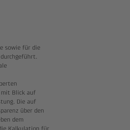
 sowie für die
durchgeführt.
ale
perten
mit Blick auf
stung. Die auf
sparenz über den
Neben dem
ie Kalkulation für