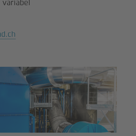
 variabel
d.ch
Anlagenhandbuch