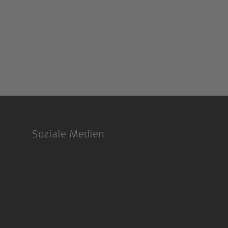
Soziale Medien
Footer
LinkedIn