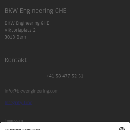
BKW Engineering GHE
BKW Engineering GHE
Viktoriaplatz 2
3013 Bern
Kontakt
+41 58 477 52 51
info@bkwengineering.com
Integrity Line
Impressum